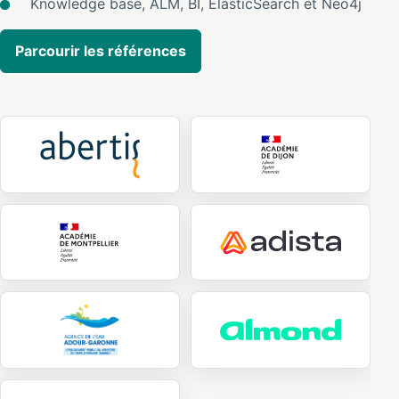
Knowledge base, ALM, BI, ElasticSearch et Neo4j
Parcourir les références